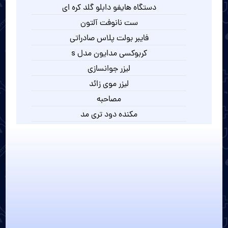
دستگاه هایفو دابلو گلد کره ای
ست نانوفت آلتون
فایبر بولت پلاس صادراتی
کربوکسی مدایون مدل s
لیزر جوانسازی
لیزر موی زائد
مصاحبه
مکنده دود تری مد
مکنده دود دندانپزشکی
میکرودرم ابریژن نایس درم 3
میکرودرم نایس درم 4
هایفو اولترا چهار بعدی
هایفو دابلو گلد