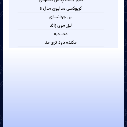
فایبر بولت پلاس صادراتی
کربوکسی مدایون مدل s
لیزر جوانسازی
لیزر موی زائد
مصاحبه
مکنده دود تری مد
مکنده دود دندانپزشکی
میکرودرم ابریژن نایس درم 3
میکرودرم نایس درم 4
هایفو اولترا چهار بعدی
هایفو دابلو گلد