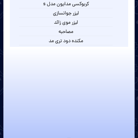
کربوکسی مدایون مدل s
لیزر جوانسازی
لیزر موی زائد
مصاحبه
مکنده دود تری مد
مکنده دود دندانپزشکی
میکرودرم ابریژن نایس درم 3
میکرودرم نایس درم 4
هایفو اولترا چهار بعدی
هایفو دابلو گلد