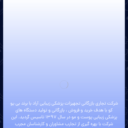
میکرودرم ابریژن نایس درم 3
میکرودرم نایس درم 4
هایفو اولترا چهار بعدی
هایفو دابلو گلد
شرکت تجاری بازرگانی تجهیزات پزشکی زیبایی آراد با برند بی یو
کو با هدف خرید و فروش ، بازرگانی و تولید دستگاه های
پزشکی زیبایی پوست و مو در سال 1397 تاسیس گردید. این
شرکت با بهره گیری از تجارب مشاوران و کارشناسان مجرب