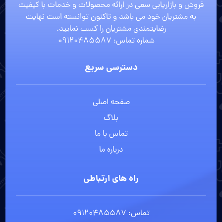
فروش و بازاریابی سعی در ارائه محصولات و خدمات با کیفیت
به مشتریان خود می باشد و تاکنون توانسته است نهایت
رضایتمندی مشتریان را کسب نمایید.
شماره تماس: 09120485587
دسترسی سریع
صفحه اصلی
بلاگ
تماس با ما
درباره ما
راه های ارتباطی
تماس: 09120485587